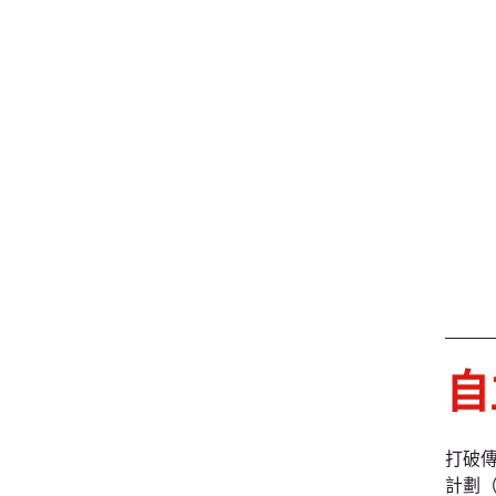
自
打破
計劃