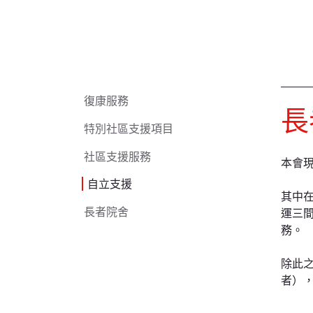
復康服務
長
特別社區支援項目
社區支援服務
本會
自立支援
其中
長者院舍
運三
務。
除此
者）