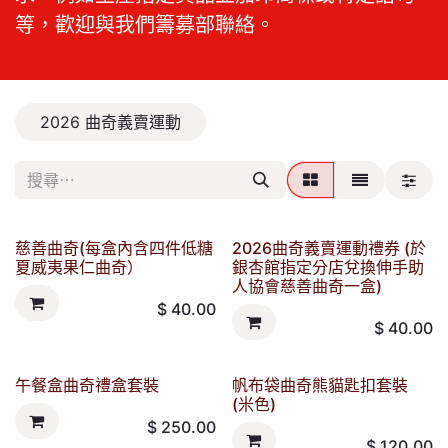
等，歡迎與我們籌募部聯絡。
2026 曲奇義賣運動
慈善曲奇(每盒內含四件低糖
2026曲奇義賣運動禮券 (於
夏威夷果仁曲奇）
銀杏館指定分店兌換伸手助
人協會慈善曲奇一盒)
$
40.00
$
40.00
午餐盒曲奇禮盒套裝
帆布袋曲奇熊貓匙扣套裝
(米色)
$
250.00
$
120.00