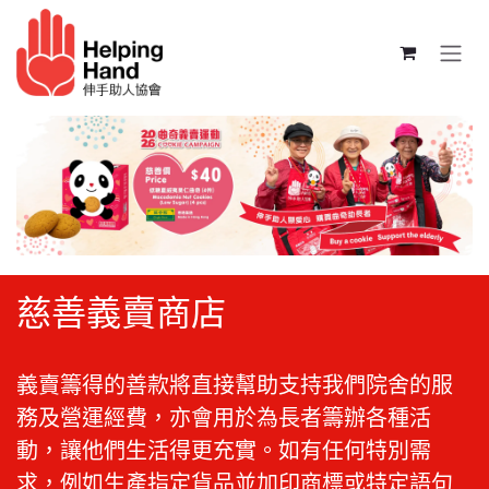
跳至內容
慈善義賣商店
義賣籌得的善款將直接幫助支持我們院舍的服
務及營運經費，亦會用於為長者籌辦各種活
動，讓他們生活得更充實。如有任何特別需
求，例如生產指定貨品並加印商標或特定語句