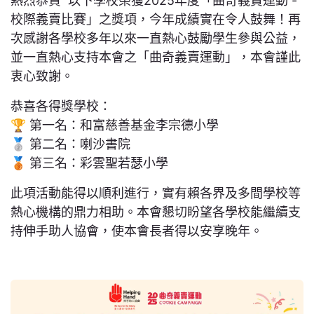
熱烈恭賀 以下學校榮獲2025年度「曲奇義賣運動 -
校際義賣比賽」之獎項，今年成績實在令人鼓舞！再
次感謝各學校多年以來一直熱心鼓勵學生參與公益，
並一直熱心支持本會之「曲奇義賣運動」，本會謹此
衷心致謝。
恭喜各得獎學校：
🏆 第一名：和富慈善基金李宗德小學
🥈 第二名：喇沙書院
🥉 第三名：彩雲聖若瑟小學
此項活動能得以順利進行，實有賴各界及多間學校等
熱心機構的鼎力相助。本會懇切盼望各學校能繼續支
持伸手助人協會，使本會長者得以安享晚年。