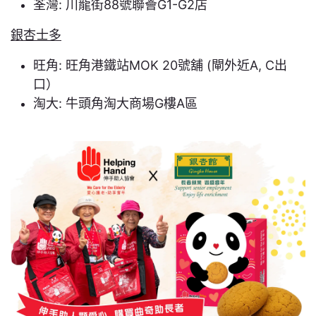
荃灣: 川龍街88號聯薈G1-G2店
銀杏士多
旺角: 旺角港鐵站MOK 20號舖 (閘外近A, C出
口）
淘大: 牛頭角淘大商場G樓A區