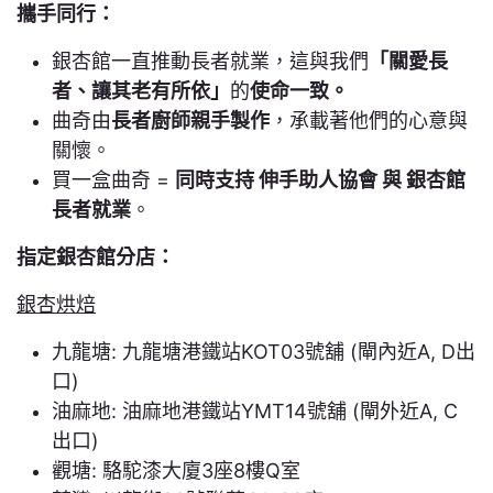
攜手同行：
銀杏館一直推動長者就業，這與我們
「關愛長
者、讓其老有所依」
的
使命一致。
曲奇由
長者廚師親手製作
，承載著他們的心意與
關懷。
買一盒曲奇 =
同時支持 伸手助人協會 與 銀杏館
長者就業
。
指定銀杏館分店：
銀杏烘焙
九龍塘: 九龍塘港鐵站KOT03號舖 (閘內近A, D出
口)
油麻地: 油麻地港鐵站YMT14號舖 (閘外近A, C
出口)
觀塘: 駱駝漆大廈3座8樓Q室