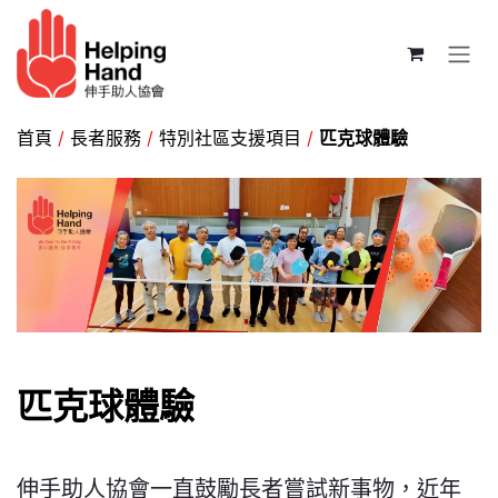
跳至內容
首頁
/
長者服務
/
特別社區支援項目
/
匹克球體驗
匹克球
體驗
伸手助人協會一直鼓勵長者嘗試新事物，近年