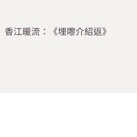
香江暖流：《埋嚟介紹返》