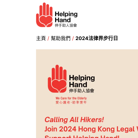
跳至内容
长者服务
帮助我们
主頁
/
幫助我們
/
2024
法律界步行日