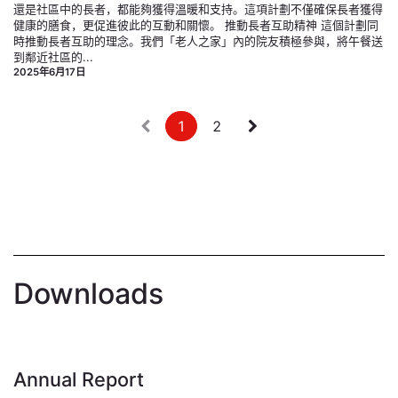
還是社區中的長者，都能夠獲得溫暖和支持。這項計劃不僅確保長者獲得
健康的膳食，更促進彼此的互動和關懷。 推​動長者互助精神 這個計劃同
時推動長者互助的理念。我們「老人之家」內的院友積極參與，將午餐送
到鄰近社區的...
2025年6月17日
1
2
Downloads
Annual Report