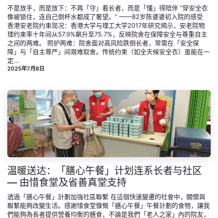
不是放手，而是放下：不再「守」着长者，而是「懂」得陪伴 “穿安全衣
像被锁住，连自己倒杯水都成了奢望。” ——82岁陈婆婆初入院的感受
香港安老院约束现况：香港大学与理工大学2017年研究揭示，安老院物
理约束率十年间从57.9%飙升至75.7%，反映院舍在保障安全与尊重自主
之间的两难。 照护两难：院舍面对高风险跌倒长者，常需在「安全保
障」与「自主尊严」间艰难取舍。传统约束（如全天候安全衣）虽能在一
定...
2025年7月8日
温暖送达：「膳心午餐」计划连系长者与社区
— 由惜食堂及省善真堂支持
透過「膳心午餐」計劃加強社區聯繫 在這個快速變遷的社會中，關懷與
聯繫能夠改變生活。感謝惜食堂慷慨「膳心午餐」午餐計劃的食物，讓我
們能夠為長者提供營養均衡的膳食，不論是我們「老人之家」內的院友，