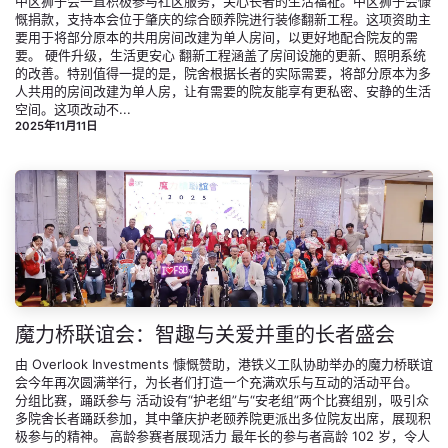
中区狮子会一直积极参与社区服务，关心长者的生活福祉。中区狮子会慷
慨捐款，支持本会位于肇庆的综合颐养院进行装修翻新工程。这项资助主
要用于将部分原本的共用房间改建为单人房间，以更好地配合院友的需
要。 硬件升级，生活更安心 翻新工程涵盖了房间设施的更新、照明系统
的改善。特别值得一提的是，院舍根据长者的实际需要，将部分原本为多
人共用的房间改建为单人房，让有需要的院友能享有更私密、安静的生活
空间。这项改动不...
2025年11月11日
魔力桥联谊会：智趣与关爱并重的长者盛会
由 Overlook Investments 慷慨赞助，港铁义工队协助举办的魔力桥联谊
会今年再次圆满举行，为长者们打造一个充满欢乐与互动的活动平台。
分组比赛，踊跃参与 活动设有“护老组”与“安老组”两个比赛组别，吸引众
多院舍长者踊跃参加，其中肇庆护老颐养院更派出多位院友出席，展现积
极参与的精神。 高龄参赛者展现活力 最年长的参与者高龄 102 岁，令人