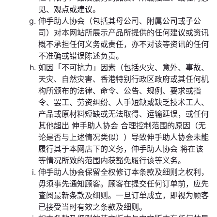
见、观点或建议。
伸手助人协会（包括其母公司、附属公司或子公
司）对本网站所展示产品所提供的任何建议或资讯
概不承担任何义务或责任，亦不对该等资讯的任何
不准确或错误陈述负责。
如因「不可抗力」因素（包括火灾、意外、事故、
天灾、自然灾害、香港特别行政区政府或其任何机
构所颁布的法律、命令、公告、规例、要求或指
令、罢工、劳资纠纷、人手短缺或缺乏技术工人、
产品或原材料短缺或无法取得、运输延误，或任何
其他超出 伸手助人协会 合理控制范围的原因（无
论是否与上述情况类似））导致伸手助人协会未能
履行其于本网店下的义务，伸手助人协会 将在该
等情况所致的范围内获豁免履行该等义务。
伸手助人协会保留全权修订本条款及细则之权利，
毋须事先通知顾客。顾客在提交任何订单前，应先
查阅最新条款及细则。一旦订单成立，即视为顾客
已接受当时有效之条款及细则。