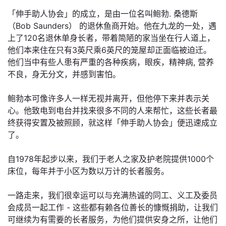
「伸手助人协会」的成立，是由一位名叫鲍勃. 桑德斯
（Bob Saunders） 的退休鱼商开始。他在九龙的一处，遇
上了120名退休单身长者，带着简陋的家当坐在行人道上，
他们本来住在只有3英尺乘6英尺的笼屋却正面临被迫迁。
他们当中有些人患有严重的各种疾病，眼疾，精神病, 营养
不良，身无分文，并感到害怕。
鲍勃本可像许多人一样无视并离开，但他停下来并表示关
心。他致电到电台并找来很多不同的人来帮忙，这些长者最
终获得安置及被照顾，就这样「伸手助人协会」便迅速成立
了。
自1978年起步以来，我们于老人之家及护老院提供1000个
床位，每年并于小区为数以万计的长者服务。
一路走来，我们很幸运可以与充满热诚的同工、义工及委员
会成员一起工作 - 这些都有赖各位善长的慷慨捐助，让我们
可继续为有需要的长者服务，为他们提供安身之所，让他们