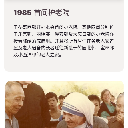
1985
首间护老院
于葵盛西邨开办本会首间护老院。其他四间分别位
于乐富邨、丽瑶邨、泽安邨及大窝口邨的护老院亦
接着陆续落成启用。并且将所有居住在各老人安置
屋及老人宿舍的长者迁往新设于竹园北邨、宝林邨
及小西湾邨的老人之家。