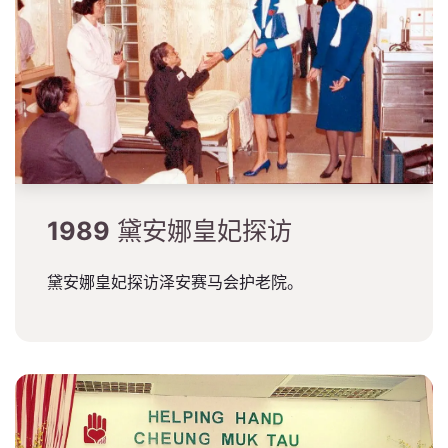
1989
黛安娜皇妃探访
黛安娜皇妃探访泽安赛马会护老院。