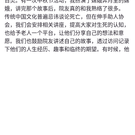
百灵。有一次中秋节活动，我扮演了嫦娥奔月里的嫦
娥，讲完那个故事后，院友真的和我熟络了很多。
传统中国文化普遍忌讳谈论死亡，但在伸手助人协
会，我们会安排相关讲座，提高大家对生死的认知，
也给予老人一个平台，让他们分享自己的想法和意
愿。我们也鼓励院友讲述自己的故事，透过访问记录
下他们的人生经历、趣事和临终的期望。有时候，他
们会借这个机会向家人表达感谢或道歉。 对院友的
家人来说，这份记录也非常有意义。能够在这个机构
工作、帮助他人，我真的感到很快乐！
说故事的人
Hong Kong Shifts
在
说故事的人 Hong Kong Shifts
分析这篇文章