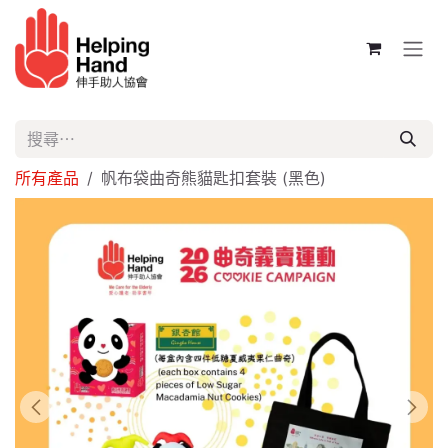
跳至內容
所有產品
帆布袋曲奇熊貓匙扣套裝 (黑色)