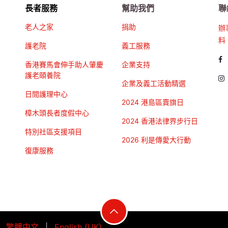
長者服務
幫助我們
聯
老人之家
捐助
辦
料
護老院
義工服務
香港賽馬會伸手助人肇慶
企業支持
護老頤養院
企業及義工活動精選
日間護理中心
2024 港島區賣旗日
樟木頭長者度假中心
2024 香港法律界步行日
特別社區支援項目
2026 利是傳愛大行動
復康服務
繁體中文
|
English (UK)