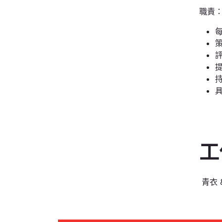
職責
工
青衣 