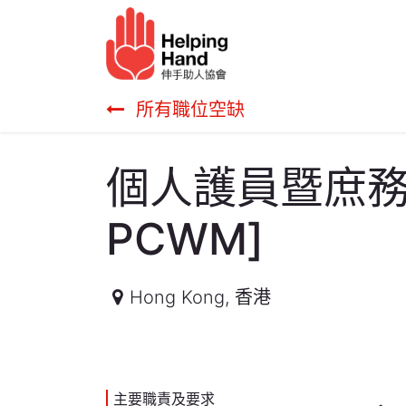
跳至內容
長者服務
幫助我們​
所有職位空缺
個人護員暨庶務員 [
PCWM]
Hong Kong
,
香港
主要職責及要求