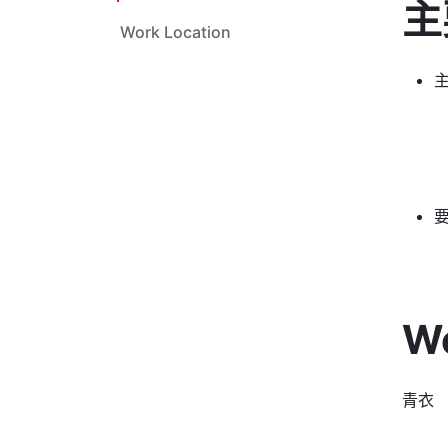
主
Work Location
Wo
青衣