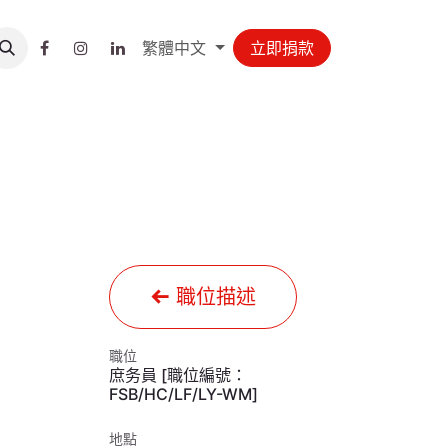
繁體中文
立即捐款
職位描述
職位
庶务員 [職位編號：
FSB/HC/LF/LY-WM]
地點