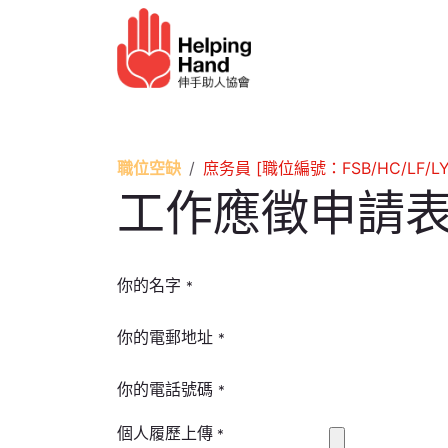
跳至內容
長者服務
幫助我們​
職位空缺
庶务員 [職位編號：FSB/HC/LF/LY
工作應徵申請
你的名字
*
你的電郵地址
*
你的電話號碼
*
個人履歷上傳
*