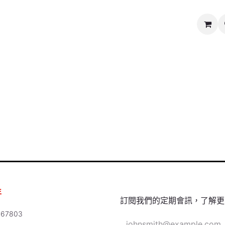
媒體及新聞中心
慈善義賣
關於我們
聯絡我們
年
訂閱我們的定期會訊，了解更
67803