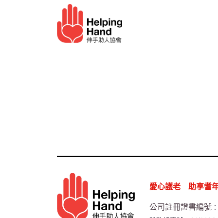
跳至內容
長者服務
幫助我們​
愛心護老 助享耆
公司註冊證書編號
：